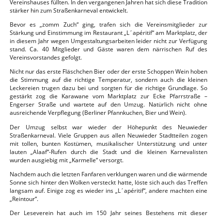
Vereinshauses füllten. In den vergangenen Jahren hat sich diese Tradition
stärker hin zum Straßenkarneval entwickelt.
Bevor es „zomm Zuch“ ging, trafen sich die Vereinsmitglieder zur
Stärkung und Einstimmung im Restaurant „L´apéritif“ am Marktplatz, der
in diesem Jahr wegen Umgestaltungsarbeiten leider nicht zur Verfügung
stand. Ca. 40 Mitglieder und Gäste waren dem närrischen Ruf des
Vereinsvorstandes gefolgt.
Nicht nur das erste Fläschchen Bier oder der erste Schoppen Wein hoben
die Stimmung auf die richtige Temperatur, sondern auch die kleinen
Leckereien trugen dazu bei und sorgten für die richtige Grundlage. So
gestärkt zog die Karawane vom Marktplatz zur Ecke Pfarrstraße –
Engerser Straße und wartete auf den Umzug. Natürlich nicht ohne
ausreichende Verpflegung (Berliner Pfannkuchen, Bier und Wein).
Der Umzug selbst war wieder der Höhepunkt des Neuwieder
Straßenkarneval. Viele Gruppen aus allen Neuwieder Stadtteilen zogen
mit tollen, bunten Kostümen, musikalischer Unterstützung und unter
lauten „Alaaf“-Rufen durch die Stadt und die kleinen Karnevalisten
wurden ausgiebig mit „Karmelle“ versorgt.
Nachdem auch die letzten Fanfaren verklungen waren und die wärmende
Sonne sich hinter den Wolken versteckt hatte, löste sich auch das Treffen
langsam auf. Einige zog es wieder ins „L´apéritif“, andere machten eine
„Reintour“.
Der Leseverein hat auch im 150 Jahr seines Bestehens mit dieser