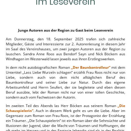
im Leseverein
Junge Autoren aus der Region zu Gast beim Leseverein
Am Donnerstag, den 18. September 2025 trafen sich zahlreiche
Mitglieder, Gäste und Interessierte zur 2. Autorenlesung in diesem Jahr
im Saal des Vereinshauses, um zwei jungen Autoren aus der Region zu
lauschen. Sandra Anne Roos aus Bendorf Sayn und Nick Böckem aus
Windhagen im Westerwald lasen jeweils aus ihren Erstlingswerken.
In dem nicht autobiografischen Roman
„Der Baunkontrolleur“
mit dem
Untertitel „Lass Liebe Wurzeln schlagen“ erzählt Frau Roos nicht nur von
Liebe, sondern auch von dem nicht alltäglichen Beruf des
Baumkontrolleur und seiner Liebe zur Natur. Durch das eigene
Arbeitsumfeld und Herrn Seufert, der sie begleitete und eben diesen
Beruf ausübte, lebt der Roman nicht nur von einer tollen Geschichte,
sondern auch vom Fachwissen der Autorin.
Im zweiten Teil des Abends las Herr Böcken aus seinem Roman
„Die
Schauspielerin“
. Auch in diesem Werk geht es um die Liebe. Aber im
Gegensatz zum Roman von Frau Roos, ist der Protagonist der Erzählung
ein Träumer. „Die Schauspielerin“ ist ein Roman über die Sehnsüchte und
Illusionen der Jugend, über die Macht von Träumen und Hoffnungen, die
oft mehr im Herzen und in der Fantasie lebendig sind als in der Realität.