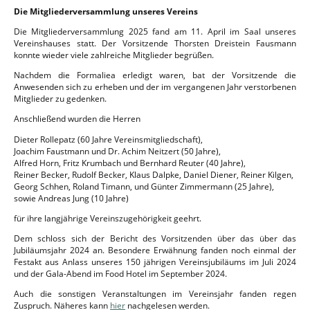
Die Mitgliederversammlung unseres Vereins
Die Mitgliederversammlung 2025 fand am 11. April im Saal unseres
Vereinshauses statt. Der Vorsitzende Thorsten Dreistein Fausmann
konnte wieder viele zahlreiche Mitglieder begrüßen.
Nachdem die Formaliea erledigt waren, bat der Vorsitzende die
Anwesenden sich zu erheben und der im vergangenen Jahr verstorbenen
Mitglieder zu gedenken.
Anschließend wurden die Herren
Dieter Rollepatz (60 Jahre Vereinsmitgliedschaft),
Joachim Faustmann und Dr. Achim Neitzert (50 Jahre),
Alfred Horn, Fritz Krumbach und Bernhard Reuter (40 Jahre),
Reiner Becker, Rudolf Becker, Klaus Dalpke, Daniel Diener, Reiner Kilgen,
Georg Schhen, Roland Timann, und Günter Zimmermann (25 Jahre),
sowie Andreas Jung (10 Jahre)
für ihre langjährige Vereinszugehörigkeit geehrt.
Dem schloss sich der Bericht des Vorsitzenden über das über das
Jubiläumsjahr 2024 an. Besondere Erwähnung fanden noch einmal der
Festakt aus Anlass unseres 150 jährigen Vereinsjubiläums im Juli 2024
und der Gala-Abend im Food Hotel im September 2024.
Auch die sonstigen Veranstaltungen im Vereinsjahr fanden regen
Zuspruch. Näheres kann
hier
nachgelesen werden.